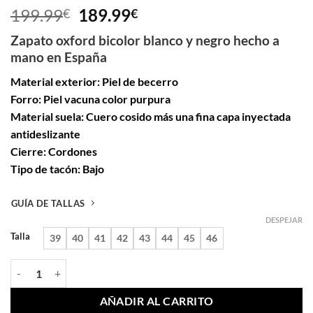
Valorado
10
El
El
199.99
189.99
€
€
con
5
de 5
precio
precio
en base a
Zapato oxford bicolor blanco y negro hecho a
valoraciones
original
actual
de clientes
mano en España
era:
es:
199.99€.
189.99€.
Material exterior: Piel de becerro
Forro: Piel vacuna color purpura
Material suela: Cuero cosido más una fina capa inyectada
antideslizante
Cierre: Cordones
Tipo de tacón: Bajo
GUÍA DE TALLAS
DESPEJAR
Talla
39
40
41
42
43
44
45
46
Zapato Oxford Bicolor Blanco y Negro para hombre Holmes cantidad
AÑADIR AL CARRITO