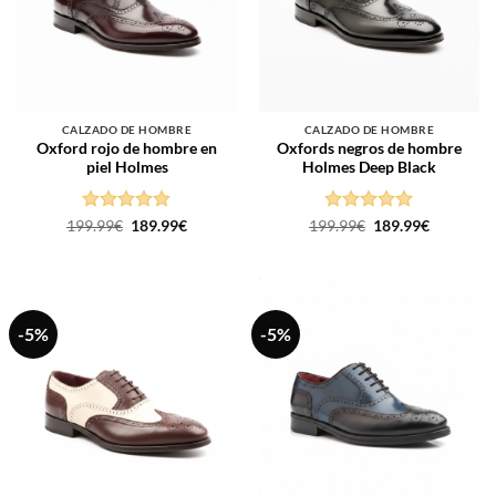
CALZADO DE HOMBRE
CALZADO DE HOMBRE
Oxford rojo de hombre en
Oxfords negros de hombre
piel Holmes
Holmes Deep Black
Puntuado
El
El
Puntuado
El
El
199.99
€
189.99
€
199.99
€
189.99
€
precio
precio
precio
precio
con
5
de 5
con
5
de 5
original
actual
original
actual
era:
es:
era:
es:
199.99€.
189.99€.
199.99€.
189.99€.
-5%
-5%