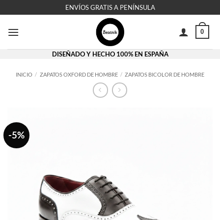
Saltar
ENVÍOS GRATIS A PENÍNSULA
al
contenido
0
DISEÑADO Y HECHO 100% EN ESPAÑA
INICIO
/
ZAPATOS OXFORD DE HOMBRE
/
ZAPATOS BICOLOR DE HOMBRE
-5%