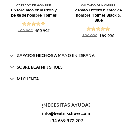
CALZADO DE HOMBRE
CALZADO DE HOMBRE
Oxford bicolor marrón y
Zapato Oxford bicolor de
beige de hombre Holmes
hombre Holmes Black &
Blue
Puntuado
El
El
199.99
€
189.99
€
precio
precio
con
5
de 5
Puntuado
El
El
199.99
€
189.99
€
original
actual
precio
precio
con
5
de 5
era:
es:
original
actual
199.99€.
189.99€.
era:
es:
199.99€.
189.99€.
ZAPATOS HECHOS A MANO EN ESPAÑA
SOBRE BEATNIK SHOES
MI CUENTA
¿NECESITAS AYUDA?
info@beatnikshoes.com
+34 669 872 207