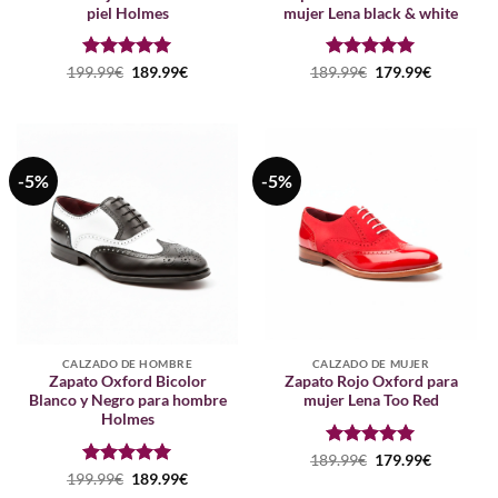
piel Holmes
mujer Lena black & white
Puntuado
El
El
Puntuado
El
El
199.99
€
189.99
€
189.99
€
179.99
€
precio
precio
precio
precio
con
5
de 5
con
5
de 5
original
actual
original
actual
era:
es:
era:
es:
199.99€.
189.99€.
189.99€.
179.99€.
-5%
-5%
CALZADO DE HOMBRE
CALZADO DE MUJER
Zapato Oxford Bicolor
Zapato Rojo Oxford para
Blanco y Negro para hombre
mujer Lena Too Red
Holmes
Puntuado
El
El
189.99
€
179.99
€
precio
precio
con
5
de 5
Puntuado
El
El
199.99
€
189.99
€
original
actual
precio
precio
con
5
de 5