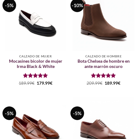
-5%
-10%
CALZADO DE MUJER
CALZADO DE HOMBRE
Mocasines bicolor de mujer
Bota Chelsea de hombre en
Irma Black & White
ante marrón oscuro
Puntuado
El
El
Puntuado
El
El
189.99
€
179.99
€
209.99
€
189.99
€
precio
precio
precio
precio
con
5
de 5
con
5
de 5
original
actual
original
actual
era:
es:
era:
es:
189.99€.
179.99€.
209.99€.
189.99€.
-5%
-5%