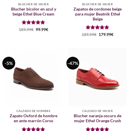
BLUCHER DE MUJER
BLUCHER DE MUJER
Blucher bicolor en azul y
Zapatos de cordones beige
beige Ethel Blue Cream
para mujer Beatnik Ethel
Beige
Puntuado
El
El
189.99
€
99.99
€
precio
precio
con
5
de 5
Puntuado
El
El
189.99
€
179.99
€
original
actual
precio
precio
con
5
de 5
era:
es:
original
actual
189.99€.
99.99€.
era:
es:
189.99€.
179.99€.
-5%
-47%
CALZADO DE HOMBRE
CALZADO DE MUJER
Zapato Oxford de hombre
Blucher naranja oscuro de
en ante marrón Corso
mujer Ethel Orange Crush