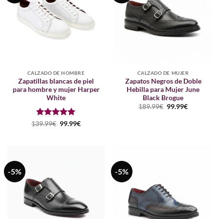
CALZADO DE HOMBRE
CALZADO DE MUJER
Zapatillas blancas de piel
Zapatos Negros de Doble
para hombre y mujer Harper
Hebilla para Mujer June
White
Black Brogue
El
El
189.99
€
99.99
€
precio
precio
original
actual
Puntuado
El
El
139.99
€
99.99
€
era:
es:
precio
precio
con
5
de 5
189.99€.
99.99€.
original
actual
era:
es:
139.99€.
99.99€.
-5%
-5%