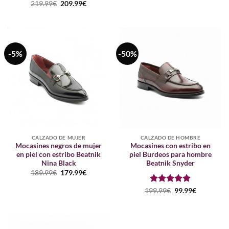
Puntuado
El
El
219.99
€
209.99
€
era:
es:
precio
precio
con
5
de 5
189.99€.
179.99€.
original
actual
era:
es:
219.99€.
209.99€.
-5%
-50%
CALZADO DE MUJER
CALZADO DE HOMBRE
Mocasines negros de mujer
Mocasines con estribo en
en piel con estribo Beatnik
piel Burdeos para hombre
Nina Black
Beatnik Snyder
El
El
189.99
€
179.99
€
precio
precio
original
actual
Puntuado
El
El
199.99
€
99.99
€
era:
es:
precio
precio
con
5
de 5
189.99€.
179.99€.
original
actual
era:
es:
199.99€.
99.99€.