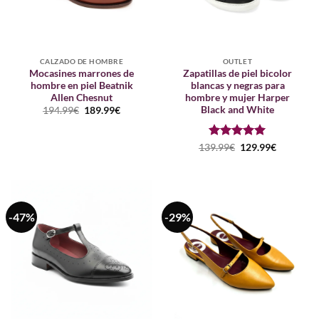
CALZADO DE HOMBRE
OUTLET
Mocasines marrones de
Zapatillas de piel bicolor
hombre en piel Beatnik
blancas y negras para
Allen Chesnut
hombre y mujer Harper
Black and White
El
El
194.99
€
189.99
€
precio
precio
original
actual
era:
es:
194.99€.
189.99€.
Puntuado
El
El
139.99
€
129.99
€
precio
precio
con
5
de 5
original
actual
era:
es:
139.99€.
129.99€.
-47%
-29%