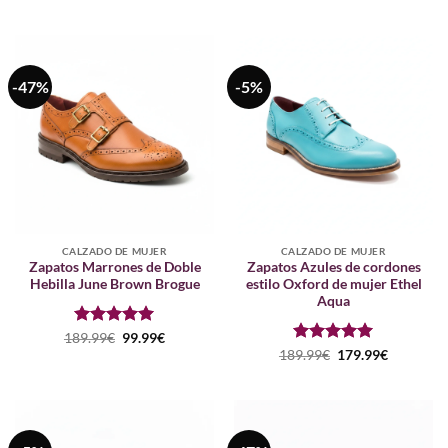
precio
precio
con
5
de 5
original
actual
era:
es:
139.99€.
99.99€.
-47%
-5%
CALZADO DE MUJER
CALZADO DE MUJER
Zapatos Marrones de Doble
Zapatos Azules de cordones
Hebilla June Brown Brogue
estilo Oxford de mujer Ethel
Aqua
Puntuado
El
El
189.99
€
99.99
€
precio
precio
con
5
de 5
Puntuado
El
El
189.99
€
179.99
€
original
actual
precio
precio
con
5
de 5
era:
es:
original
actual
189.99€.
99.99€.
era:
es:
189.99€.
179.99€.