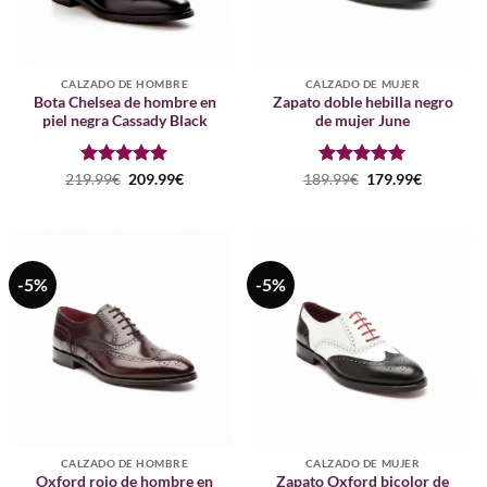
CALZADO DE HOMBRE
CALZADO DE MUJER
Bota Chelsea de hombre en
Zapato doble hebilla negro
piel negra Cassady Black
de mujer June
Puntuado
El
El
Puntuado
El
El
219.99
€
209.99
€
189.99
€
179.99
€
precio
precio
precio
precio
con
5
de 5
con
5
de 5
original
actual
original
actual
era:
es:
era:
es:
219.99€.
209.99€.
189.99€.
179.99€.
-5%
-5%
CALZADO DE HOMBRE
CALZADO DE MUJER
Oxford rojo de hombre en
Zapato Oxford bicolor de