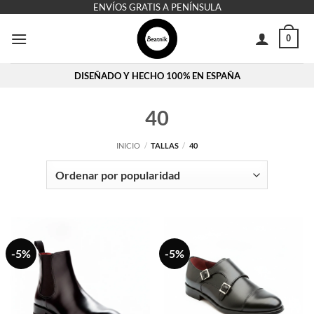
Saltar
ENVÍOS GRATIS A PENÍNSULA
al
0
contenido
DISEÑADO Y HECHO 100% EN ESPAÑA
40
INICIO
/
TALLAS
/
40
-5%
-5%