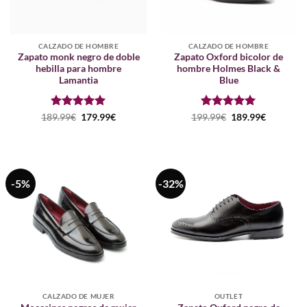
CALZADO DE HOMBRE
CALZADO DE HOMBRE
Zapato monk negro de doble
Zapato Oxford bicolor de
hebilla para hombre
hombre Holmes Black &
Lamantia
Blue
Puntuado
El
El
Puntuado
El
El
189.99
€
179.99
€
199.99
€
189.99
€
precio
precio
precio
precio
con
5
de 5
con
5
de 5
original
actual
original
actual
era:
es:
era:
es:
189.99€.
179.99€.
199.99€.
189.99€.
-5%
-32%
CALZADO DE MUJER
OUTLET