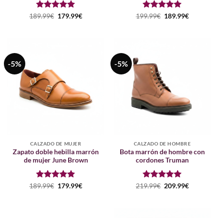
Puntuado
El
El
Puntuado
El
El
189.99
€
179.99
€
199.99
€
189.99
€
precio
precio
precio
precio
con
5
de 5
con
5
de 5
original
actual
original
actual
era:
es:
era:
es:
189.99€.
179.99€.
199.99€.
189.99€.
-5%
-5%
CALZADO DE MUJER
CALZADO DE HOMBRE
Zapato doble hebilla marrón
Bota marrón de hombre con
de mujer June Brown
cordones Truman
Puntuado
El
El
Puntuado
El
El
189.99
€
179.99
€
219.99
€
209.99
€
precio
precio
precio
precio
con
5
de 5
con
5
de 5
original
actual
original
actual
era:
es:
era:
es:
189.99€.
179.99€.
219.99€.
209.99€.