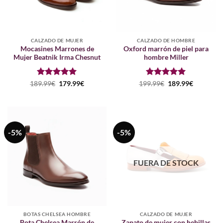
CALZADO DE MUJER
CALZADO DE HOMBRE
Mocasines Marrones de
Oxford marrón de piel para
Mujer Beatnik Irma Chesnut
hombre Miller
Puntuado
El
El
Puntuado
El
El
189.99
€
179.99
€
199.99
€
189.99
€
precio
precio
precio
precio
con
5
de 5
con
5
de 5
original
actual
original
actual
era:
es:
era:
es:
189.99€.
179.99€.
199.99€.
189.99€.
-5%
-5%
FUERA DE STOCK
BOTAS CHELSEA HOMBRE
CALZADO DE MUJER
Bota Chelsea Marrón de
Zapato de mujer con hebillas