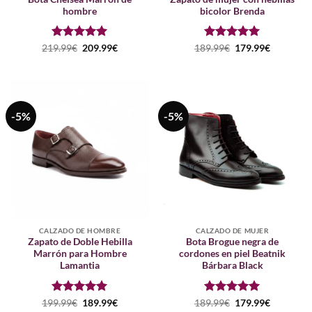
hombre
bicolor Brenda
Puntuado
El
El
Puntuado
El
El
219.99
€
209.99
€
189.99
€
179.99
€
precio
precio
precio
precio
con
5
de 5
con
5
de 5
original
actual
original
actual
era:
es:
era:
es:
219.99€.
209.99€.
189.99€.
179.99€.
-5%
-5%
CALZADO DE HOMBRE
CALZADO DE MUJER
Zapato de Doble Hebilla
Bota Brogue negra de
Marrón para Hombre
cordones en piel Beatnik
Lamantia
Bárbara Black
Puntuado
El
El
Puntuado
El
El
199.99
€
189.99
€
189.99
€
179.99
€
precio
precio
precio
precio