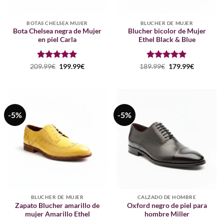
BOTAS CHELSEA MUJER
BLUCHER DE MUJER
Bota Chelsea negra de Mujer
Blucher bicolor de Mujer
en piel Carla
Ethel Black & Blue
Puntuado
El
El
Puntuado
El
El
209.99
€
199.99
€
189.99
€
179.99
€
precio
precio
precio
precio
con
5
de 5
con
5
de 5
original
actual
original
actual
era:
es:
era:
es:
209.99€.
199.99€.
189.99€.
179.99€.
-5%
-5%
BLUCHER DE MUJER
CALZADO DE HOMBRE
Zapato Blucher amarillo de
Oxford negro de piel para
mujer Amarillo Ethel
hombre Miller