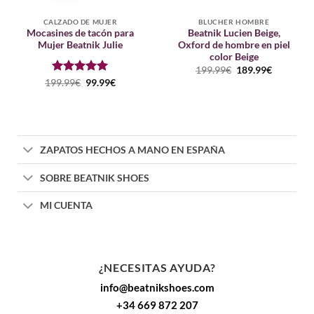
CALZADO DE MUJER
BLUCHER HOMBRE
Mocasines de tacón para
Beatnik Lucien Beige,
Mujer Beatnik Julie
Oxford de hombre en piel
color Beige
El
El
199.99
€
189.99
€
precio
precio
Puntuado
El
El
199.99
€
99.99
€
original
actual
precio
precio
con
5
de 5
era:
es:
original
actual
199.99€.
189.99€.
era:
es:
199.99€.
99.99€.
ZAPATOS HECHOS A MANO EN ESPAÑA
SOBRE BEATNIK SHOES
MI CUENTA
¿NECESITAS AYUDA?
info@beatnikshoes.com
+34 669 872 207