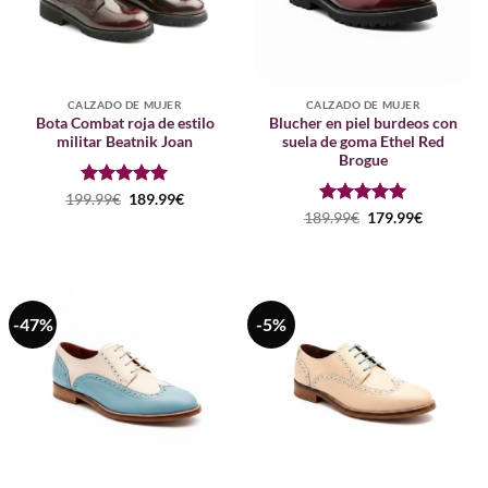
CALZADO DE MUJER
CALZADO DE MUJER
Bota Combat roja de estilo
Blucher en piel burdeos con
militar Beatnik Joan
suela de goma Ethel Red
Brogue
Puntuado
El
El
199.99
€
189.99
€
precio
precio
con
5
de 5
Puntuado
El
El
189.99
€
179.99
€
original
actual
precio
precio
con
5
de 5
era:
es:
original
actual
199.99€.
189.99€.
era:
es:
189.99€.
179.99€.
-47%
-5%