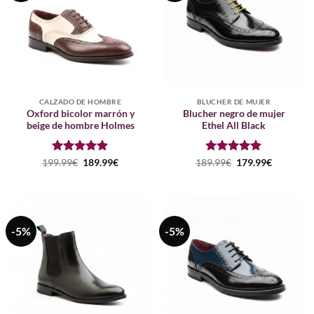
CALZADO DE HOMBRE
BLUCHER DE MUJER
Oxford bicolor marrón y
Blucher negro de mujer
beige de hombre Holmes
Ethel All Black
Puntuado
El
El
Puntuado
El
El
199.99
€
189.99
€
189.99
€
179.99
€
precio
precio
precio
precio
con
5
de 5
con
5
de 5
original
actual
original
actual
era:
es:
era:
es:
199.99€.
189.99€.
189.99€.
179.99€.
-5%
-5%