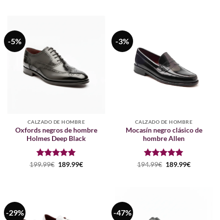
con
5
de 5
con
5
de 5
original
actual
original
actual
era:
es:
era:
es:
199.99€.
189.99€.
189.99€.
179.99€.
-5%
-3%
CALZADO DE HOMBRE
CALZADO DE HOMBRE
Oxfords negros de hombre
Mocasín negro clásico de
Holmes Deep Black
hombre Allen
Puntuado
El
El
Puntuado
El
El
199.99
€
189.99
€
194.99
€
189.99
€
precio
precio
precio
precio
con
5
de 5
con
5
de 5
original
actual
original
actual
era:
es:
era:
es:
199.99€.
189.99€.
194.99€.
189.99€.
-29%
-47%