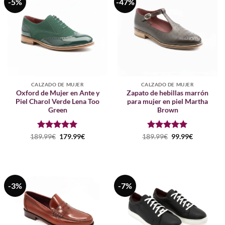
-5%
-47%
CALZADO DE MUJER
CALZADO DE MUJER
Oxford de Mujer en Ante y
Zapato de hebillas marrón
Piel Charol Verde Lena Too
para mujer en piel Martha
Green
Brown
Puntuado
El
El
Puntuado
El
El
189.99
€
179.99
€
189.99
€
99.99
€
precio
precio
precio
precio
con
5
de 5
con
5
de 5
original
actual
original
actual
era:
es:
era:
es:
189.99€.
179.99€.
189.99€.
99.99€.
-3%
-7%