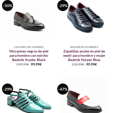
-50%
-29%
CALZADO DE HOMBRE
SNEAKERS HOMBRES
Mocasines negros de piel
Zapatillas azules en piel de
para hombre con estribo
vestir para hombre y mujer
Beatnik Snyder Black
Beatnik Harper Blue
El
El
El
El
199.99
€
99.99
€
139.99
€
99.99
€
precio
precio
precio
precio
original
actual
original
actual
era:
es:
era:
es:
199.99€.
99.99€.
139.99€.
99.99€.
-29%
-47%