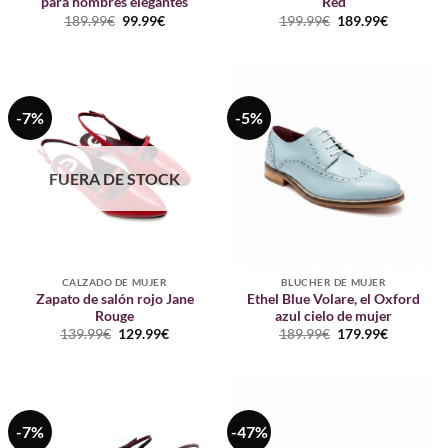
para hombres elegantes
Red
El
El
El
El
189.99
€
99.99
€
199.99
€
189.99
€
precio
precio
precio
precio
original
actual
original
actual
era:
es:
era:
es:
189.99€.
99.99€.
199.99€.
189.99€.
-7%
-5%
FUERA DE STOCK
CALZADO DE MUJER
BLUCHER DE MUJER
Zapato de salón rojo Jane
Ethel Blue Volare, el Oxford
Rouge
azul cielo de mujer
El
El
El
El
139.99
€
129.99
€
189.99
€
179.99
€
precio
precio
precio
precio
original
actual
original
actual
era:
es:
era:
es:
139.99€.
129.99€.
189.99€.
179.99€.
-7%
-47%