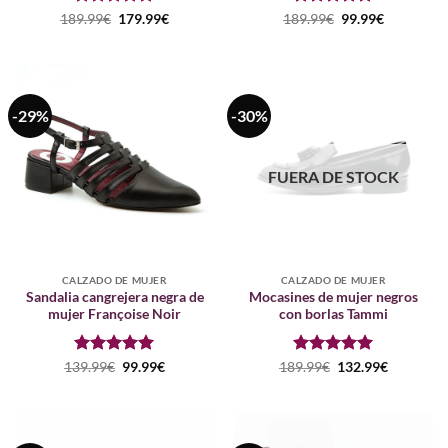
Puntuado
El
El
Puntuado
El
El
189.99
€
179.99
€
189.99
€
99.99
€
precio
precio
precio
precio
con
5
de 5
con
5
de 5
original
actual
original
actual
era:
es:
era:
es:
189.99€.
179.99€.
189.99€.
99.99€.
-29%
-30%
FUERA DE STOCK
CALZADO DE MUJER
CALZADO DE MUJER
Sandalia cangrejera negra de
Mocasines de mujer negros
mujer Françoise Noir
con borlas Tammi
Puntuado
El
El
Puntuado
El
El
139.99
€
99.99
€
189.99
€
132.99
€
precio
precio
precio
precio
con
5
de 5
con
5
de 5
original
actual
original
actual
era:
es:
era:
es:
139.99€.
99.99€.
189.99€.
132.99€.