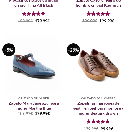
Mocasines negros de mujer
Zapato Oxford negro de
en piel Irma All Black
hombre en piel Kaufman
Puntuado
El
El
Puntuado
El
El
189.99
€
179.99
€
189.99
€
129.99
€
precio
precio
precio
precio
con
5
de 5
con
5
de 5
original
actual
original
actual
era:
es:
era:
es:
189.99€.
179.99€.
189.99€.
129.99€.
-5%
-29%
CALZADO DE MUJER
CALZADO DE HOMBRE
Zapato Mary Jane azul para
Zapatillas marrones de
mujer Martha Blue
vestir en piel para hombre y
mujer Beatnik Brown
El
El
189.99
€
179.99
€
precio
precio
original
actual
era:
es:
189.99€.
179.99€.
Puntuado
El
El
139.99
€
99.99
€