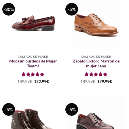
-30%
-5%
CALZADO DE MUJER
CALZADO DE MUJER
Mocasín burdeos de Mujer
Zapato Oxford Marrón de
Tammi
mujer Lena
Puntuado
El
El
Puntuado
El
El
189.99
€
132.99
€
189.99
€
179.99
€
precio
precio
precio
precio
con
4.88
con
5
de 5
original
actual
original
actual
de 5
era:
es:
era:
es:
189.99€.
132.99€.
189.99€.
179.99€.
-5%
-5%