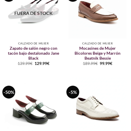
FUERA DE STOCK
CALZADO DE MUJER
CALZADO DE MUJER
Zapato de salón negro con
Mocasines de Mujer
tacón bajo destalonado Jane
Bicolores Beige y Marrón
Black
Beatnik Bessie
El
El
El
El
139.99
€
129.99
€
189.99
€
99.99
€
precio
precio
precio
precio
original
actual
original
actual
era:
es:
era:
es:
139.99€.
129.99€.
189.99€.
99.99€.
-50%
-5%