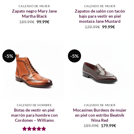
CALZADO DE MUJER
CALZADO DE MUJER
Zapato negro Mary Jane
Zapatos de salón con tacón
Martha Black
bajo para vestir en piel
mostaza Jane Mustard
El
El
189.99
€
99.99
€
precio
precio
El
El
139.99
€
99.99
€
original
actual
precio
precio
era:
es:
original
actual
189.99€.
99.99€.
era:
es:
139.99€.
99.99€.
-5%
-5%
CALZADO DE HOMBRE
CALZADO DE MUJER
Botas de vestir en piel
Mocasines Burdeos de mujer
marrón para hombre con
en piel con estribo Beatnik
Cordones – Williams
Nina Red
El
El
189.99
€
179.99
€
precio
precio
original
actual