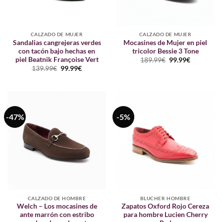
CALZADO DE MUJER
CALZADO DE MUJER
Sandalias cangrejeras verdes
Mocasines de Mujer en piel
con tacón bajo hechas en
tricolor Bessie 3 Tone
piel Beatnik Françoise Vert
El
El
189.99
€
99.99
€
precio
precio
El
El
139.99
€
99.99
€
original
actual
precio
precio
era:
es:
original
actual
189.99€.
99.99€.
era:
es:
139.99€.
99.99€.
-47%
-5%
CALZADO DE HOMBRE
BLUCHER HOMBRE
Welch – Los mocasines de
Zapatos Oxford Rojo Cereza
ante marrón con estribo
para hombre Lucien Cherry