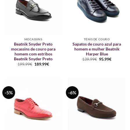
MOCASSINS
TÉNIS DE COURO
Beatnik Snyder Preto
Sapatos de couro azul para
mocassins de couro para
homem e mulher Beatnik
homem com estribos
Harper Blue
Beatnik Snyder Preto
O
O
139.99
€
95.99
€
preço
preço
O
O
199.99
€
189.99
€
original
atual
preço
preço
era:
é:
original
atual
139.99€.
95.99€.
era:
é:
199.99€.
189.99€.
-5%
-6%