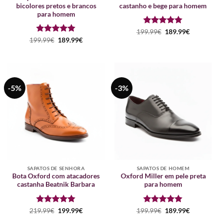
bicolores pretos e brancos
castanho e bege para homem
para homem
Avaliação
O
5
O
199.99
€
189.99
€
preço
preço
de 5
Avaliação
O
5
O
199.99
€
189.99
€
original
atual
preço
preço
de 5
era:
é:
original
atual
199.99€.
189.99€.
era:
é:
199.99€.
189.99€.
-5%
-3%
SAPATOS DE SENHORA
SAPATOS DE HOMEM
Bota Oxford com atacadores
Oxford Miller em pele preta
castanha Beatnik Barbara
para homem
Avaliação
O
5
O
Avaliação
O
5
O
219.99
€
199.99
€
199.99
€
189.99
€
preço
preço
preço
preço
de 5
de 5