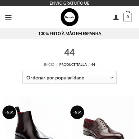
Skip
ENVIO GRATUITO UE
to
0
content
100% FEITO À MÃO EM ESPANHA
44
INÍCIO
/
PRODUCT TALLA
/
44
-5%
-5%