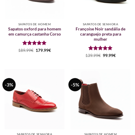
SAPATOS DE HOMEM
SAPATOS DE SENHORA
Sapatos oxford para homem
Françoise Noir sandália de
em camurça castanha Corso
caranguejo preta para
mulher
Avaliação
O
5
O
189.99
€
179.99
€
preço
preço
de 5
Avaliação
O
5
O
139.99
€
99.99
€
original
atual
preço
preço
de 5
era:
é:
original
atual
189.99€.
179.99€.
era:
é:
139.99€.
99.99€.
-3%
-5%
SAPATOS DE SENHORA
SAPATOS DE HOMEM