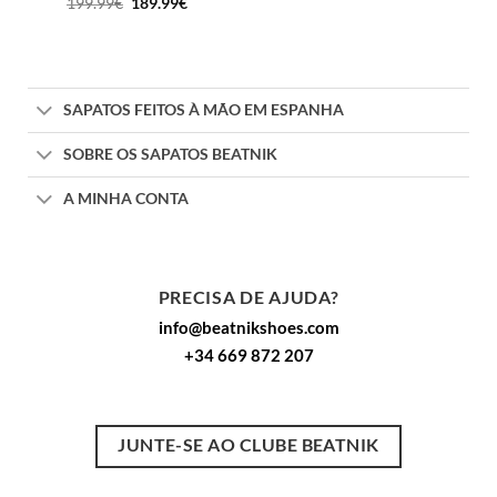
O
O
199.99
€
189.99
€
preço
preço
original
atual
era:
é:
199.99€.
189.99€.
SAPATOS FEITOS À MÃO EM ESPANHA
SOBRE OS SAPATOS BEATNIK
A MINHA CONTA
PRECISA DE AJUDA?
info@beatnikshoes.com
+34 669 872 207
JUNTE-SE AO CLUBE BEATNIK