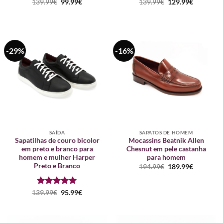
Avaliação
O
5
O
Avaliação
O
5
O
139.99
€
99.99
€
139.99
€
129.99
€
preço
preço
preço
preço
de 5
de 5
original
atual
original
atual
era:
é:
era:
é:
139.99€.
99.99€.
139.99€.
129.99€.
-29%
-16%
SAÍDA
SAPATOS DE HOMEM
Sapatilhas de couro bicolor
Mocassins Beatnik Allen
em preto e branco para
Chesnut em pele castanha
homem e mulher Harper
para homem
Preto e Branco
O
O
194.99
€
189.99
€
preço
preço
original
atual
era:
é:
Avaliação
O
5
O
194.99€.
189.99€.
139.99
€
95.99
€
preço
preço
de 5
original
atual
era:
é:
139.99€.
95.99€.