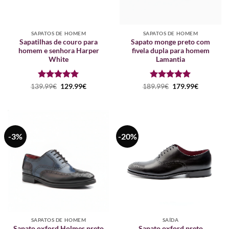
SAPATOS DE HOMEM
SAPATOS DE HOMEM
Sapatilhas de couro para
Sapato monge preto com
homem e senhora Harper
fivela dupla para homem
White
Lamantia
Avaliação
O
5
O
Avaliação
O
5
O
139.99
€
129.99
€
189.99
€
179.99
€
preço
preço
preço
preço
de 5
de 5
original
atual
original
atual
era:
é:
era:
é:
139.99€.
129.99€.
189.99€.
179.99€.
-3%
-20%
SAPATOS DE HOMEM
SAÍDA
Sapato oxford Holmes preto
Sapato oxford preto