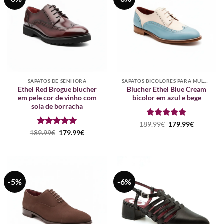
SAPATOS DE SENHORA
SAPATOS BICOLORES PARA MULHER
Ethel Red Brogue blucher
Blucher Ethel Blue Cream
em pele cor de vinho com
bicolor em azul e bege
sola de borracha
Avaliação
O
5
O
189.99
€
179.99
€
preço
preço
de 5
Avaliação
O
5
O
189.99
€
179.99
€
original
atual
preço
preço
de 5
era:
é:
original
atual
189.99€.
179.99€.
era:
é:
189.99€.
179.99€.
-5%
-6%