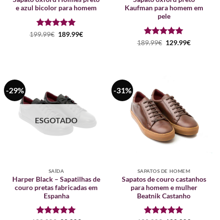
e azul bicolor para homem
Kaufman para homem em
pele
Avaliação
O
5
O
199.99
€
189.99
€
preço
preço
de 5
Avaliação
O
5
O
189.99
€
129.99
€
original
atual
preço
preço
de 5
era:
é:
original
atual
199.99€.
189.99€.
era:
é:
189.99€.
129.99€.
-29%
-31%
ESGOTADO
SAÍDA
SAPATOS DE HOMEM
Harper Black – Sapatilhas de
Sapatos de couro castanhos
couro pretas fabricadas em
para homem e mulher
Espanha
Beatnik Castanho