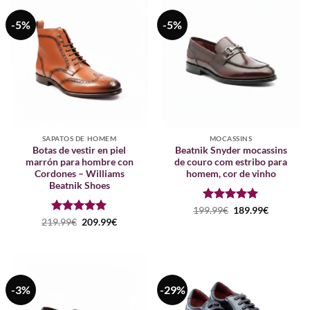
-5%
-5%
SAPATOS DE HOMEM
MOCASSINS
Botas de vestir en piel
Beatnik Snyder mocassins
marrón para hombre con
de couro com estribo para
Cordones – Williams
homem, cor de vinho
Beatnik Shoes
Avaliação
O
5
O
199.99
€
189.99
€
preço
preço
de 5
Avaliação
O
5
O
219.99
€
209.99
€
original
atual
preço
preço
de 5
era:
é:
original
atual
199.99€.
189.99€.
era:
é:
219.99€.
209.99€.
-3%
-29%