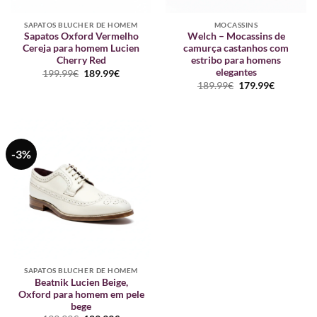
SAPATOS BLUCHER DE HOMEM
MOCASSINS
Sapatos Oxford Vermelho
Welch – Mocassins de
Cereja para homem Lucien
camurça castanhos com
Cherry Red
estribo para homens
elegantes
O
O
199.99
€
189.99
€
preço
preço
O
O
189.99
€
179.99
€
original
atual
preço
preço
era:
é:
original
atual
199.99€.
189.99€.
era:
é:
189.99€.
179.99€.
-3%
SAPATOS BLUCHER DE HOMEM
Beatnik Lucien Beige,
Oxford para homem em pele
bege