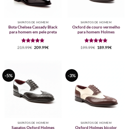
SAPATOS DE HOMEM
SAPATOS DE HOMEM
Bota Chelsea Cassady Black
Oxford de couro vermelho
para homem em pele preta
para homem Holmes
Avaliação
O
5
O
Avaliação
O
5
O
219.99
€
209.99
€
199.99
€
189.99
€
preço
preço
preço
preço
de 5
de 5
original
atual
original
atual
era:
é:
era:
é:
219.99€.
209.99€.
199.99€.
189.99€.
-5%
-3%
SAPATOS DE HOMEM
SAPATOS DE HOMEM
Sapatos Oxford Holmes
Oxford Holmes bicolor