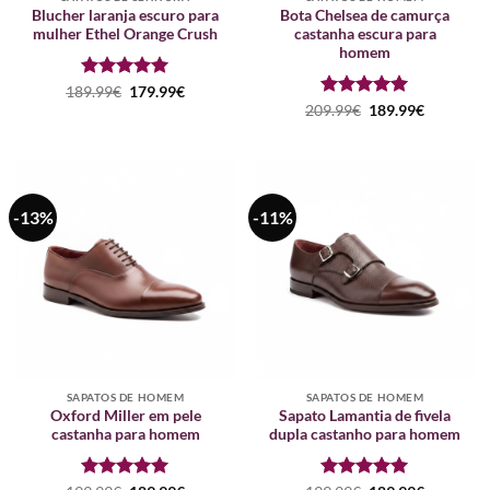
Blucher laranja escuro para
Bota Chelsea de camurça
mulher Ethel Orange Crush
castanha escura para
homem
Avaliação
O
5
O
189.99
€
179.99
€
preço
preço
de 5
Avaliação
O
5
O
209.99
€
189.99
€
original
atual
preço
preço
de 5
era:
é:
original
atual
189.99€.
179.99€.
era:
é:
209.99€.
189.99€.
-13%
-11%
SAPATOS DE HOMEM
SAPATOS DE HOMEM
Oxford Miller em pele
Sapato Lamantia de fivela
castanha para homem
dupla castanho para homem