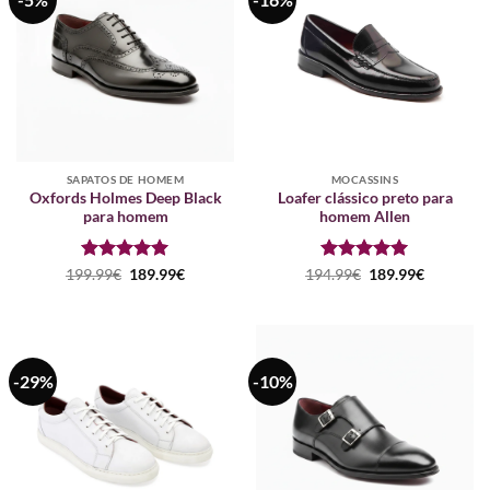
SAPATOS DE HOMEM
MOCASSINS
Oxfords Holmes Deep Black
Loafer clássico preto para
para homem
homem Allen
Avaliação
O
5
O
Avaliação
O
5
O
199.99
€
189.99
€
194.99
€
189.99
€
preço
preço
preço
preço
de 5
de 5
original
atual
original
atual
era:
é:
era:
é:
199.99€.
189.99€.
194.99€.
189.99€.
-29%
-10%