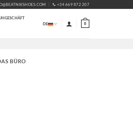
FO@BEATNIKSHOES.COM
+34 669 872 207
UHGESCHÄFT
0
DE
DAS BÜRO