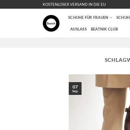
Zum
KOSTENLOSER VERSAND IN DIE EU
Inhalt
springen
SCHUHE FÜR FRAUEN
SCHUH
AUSLASS
BEATNIK CLUB
SCHLAGW
07
Sep.